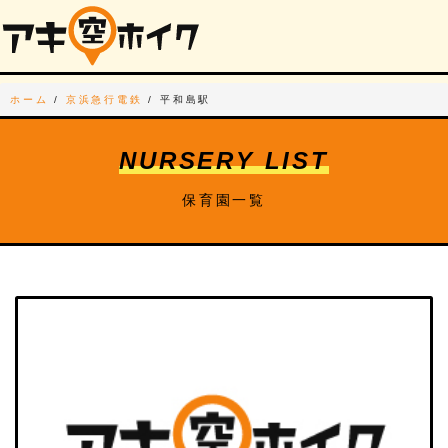
ホーム
/
京浜急行電鉄
/
平和島駅
NURSERY LIST
保育園一覧