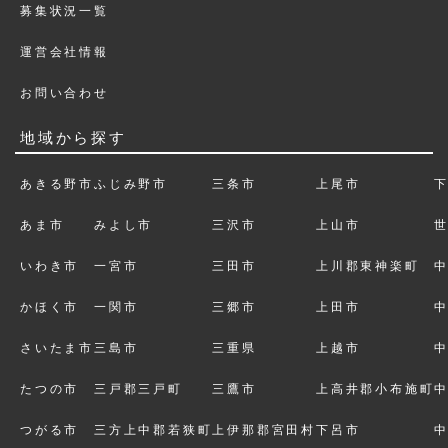
募集状況一覧
運営会社情報
お問い合わせ
地域から探す
あきる野市
ふじみ野市
三条市
上尾市
あま市
みよし市
三沢市
上山市
いわき市
一宮市
三田市
上川郡東神楽町
かほく市
一関市
三郷市
上田市
さいたま市
三島市
三重県
上越市
たつの市
三戸郡三戸町
三鷹市
上高井郡小布施町
つがる市
三方上中郡若狭町
上伊那郡宮田村
下呂市