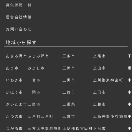
募集状況一覧
運営会社情報
お問い合わせ
地域から探す
あきる野市
ふじみ野市
三条市
上尾市
あま市
みよし市
三沢市
上山市
いわき市
一宮市
三田市
上川郡東神楽町
かほく市
一関市
三郷市
上田市
さいたま市
三島市
三重県
上越市
たつの市
三戸郡三戸町
三鷹市
上高井郡小布施町
つがる市
三方上中郡若狭町
上伊那郡宮田村
下呂市