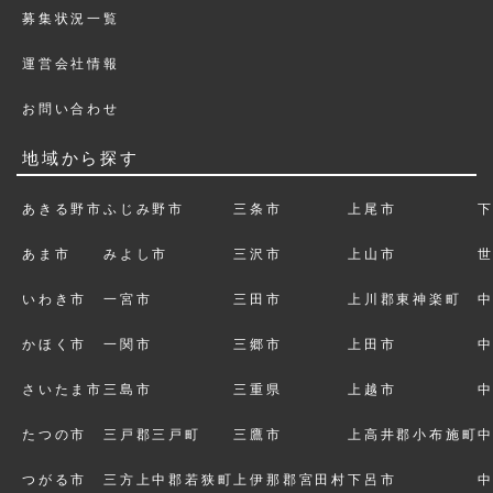
募集状況一覧
運営会社情報
お問い合わせ
地域から探す
あきる野市
ふじみ野市
三条市
上尾市
あま市
みよし市
三沢市
上山市
いわき市
一宮市
三田市
上川郡東神楽町
かほく市
一関市
三郷市
上田市
さいたま市
三島市
三重県
上越市
たつの市
三戸郡三戸町
三鷹市
上高井郡小布施町
つがる市
三方上中郡若狭町
上伊那郡宮田村
下呂市