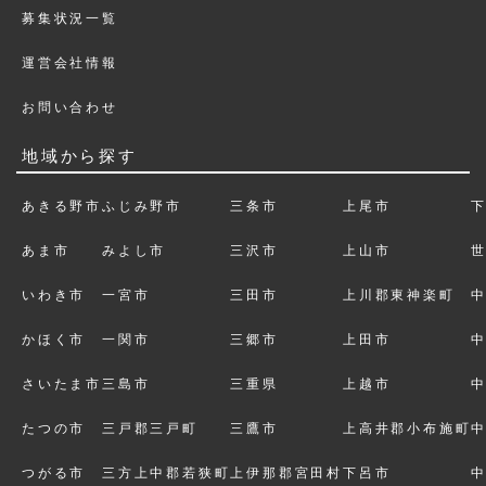
募集状況一覧
運営会社情報
お問い合わせ
地域から探す
あきる野市
ふじみ野市
三条市
上尾市
あま市
みよし市
三沢市
上山市
いわき市
一宮市
三田市
上川郡東神楽町
かほく市
一関市
三郷市
上田市
さいたま市
三島市
三重県
上越市
たつの市
三戸郡三戸町
三鷹市
上高井郡小布施町
つがる市
三方上中郡若狭町
上伊那郡宮田村
下呂市