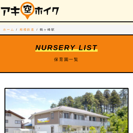
ホーム
/
相模鉄道
/
鶴ヶ峰駅
NURSERY LIST
保育園一覧