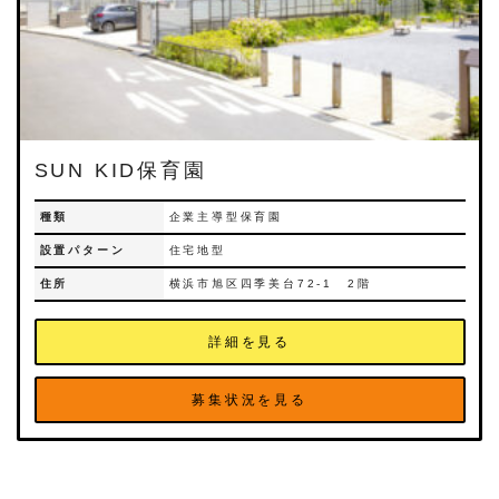
SUN KID保育園
種類
企業主導型保育園
設置パターン
住宅地型
住所
横浜市旭区四季美台72-1 2階
詳細を見る
募集状況を見る