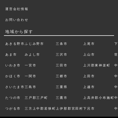
運営会社情報
お問い合わせ
地域から探す
あきる野市
ふじみ野市
三条市
上尾市
あま市
みよし市
三沢市
上山市
いわき市
一宮市
三田市
上川郡東神楽町
かほく市
一関市
三郷市
上田市
さいたま市
三島市
三重県
上越市
たつの市
三戸郡三戸町
三鷹市
上高井郡小布施町
つがる市
三方上中郡若狭町
上伊那郡宮田村
下呂市