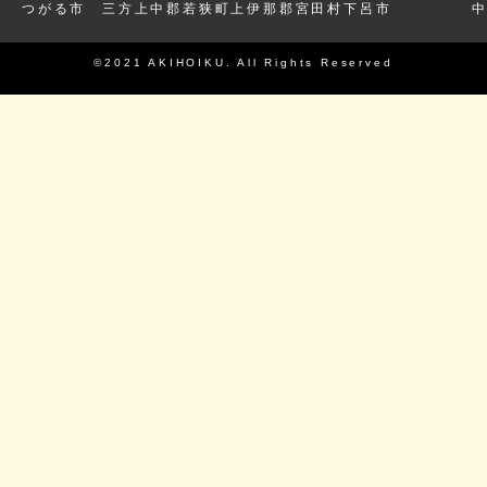
つがる市
三方上中郡若狭町
上伊那郡宮田村
下呂市
©2021 AKIHOIKU. All Rights Reserved