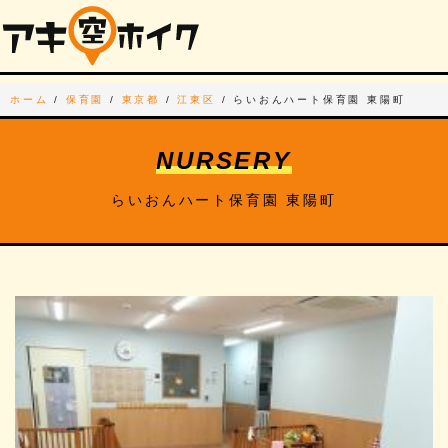
ホーム
/
保育園
/
東京都
/
江東区
/
らいおんハート保育園 東陽町
NURSERY
らいおんハート保育園 東陽町