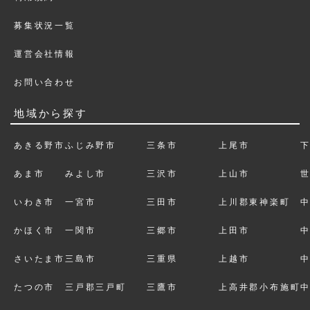
募集状況一覧
運営会社情報
お問い合わせ
地域から探す
あきる野市
ふじみ野市
三条市
上尾市
あま市
みよし市
三沢市
上山市
いわき市
一宮市
三田市
上川郡東神楽町
かほく市
一関市
三郷市
上田市
さいたま市
三島市
三重県
上越市
たつの市
三戸郡三戸町
三鷹市
上高井郡小布施町