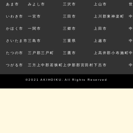
あま市
みよし市
三沢市
上山市
いわき市
一宮市
三田市
上川郡東神楽町
かほく市
一関市
三郷市
上田市
さいたま市
三島市
三重県
上越市
たつの市
三戸郡三戸町
三鷹市
上高井郡小布施町
つがる市
三方上中郡若狭町
上伊那郡宮田村
下呂市
©2021 AKIHOIKU. All Rights Reserved