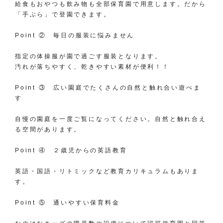
​給食もおやつも飲み物も全部保育園で用意します。だから
「手ぶら」で登園できます。
Point ② 毎日の服装に悩みません
指定の体操服が園で過ごす服装となります。​
汚れが落ちやすく、乾きやすい素材が便利！！
Point ③ 広い園庭でたくさんの自然と触れ合い遊べま
す
自慢の園庭を一度ご覧になってください。自然と触れ合え
る空間があります。
Point ④ ２歳児からの英語教育
英語・国語・リトミックなど教育カリキュラムもありま
す。​​
​Point ⑤ 通いやすい保育料金