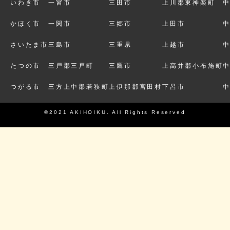
いわき市
一宮市
三田市
上川郡東神楽町
かほく市
一関市
三郷市
上田市
さいたま市
三島市
三重県
上越市
たつの市
三戸郡三戸町
三鷹市
上高井郡小布施町
つがる市
三方上中郡若狭町
上伊那郡宮田村
下呂市
©2021 AKIHOIKU. All Rights Reserved