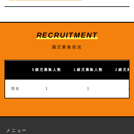
RECRUITMENT
園児募集状況
0歳児募集人数
1歳児募集人数
2歳児募
現在
1
1
0
メニュー