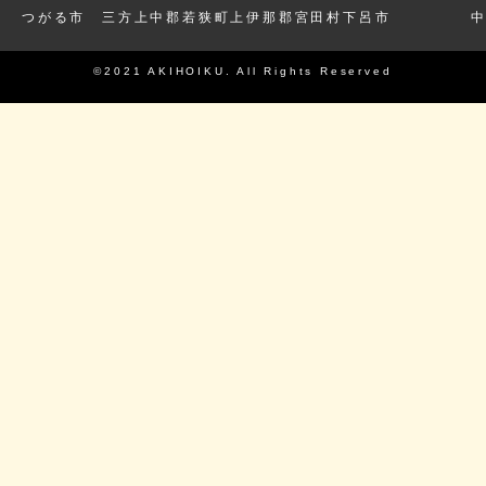
つがる市
三方上中郡若狭町
上伊那郡宮田村
下呂市
©2021 AKIHOIKU. All Rights Reserved