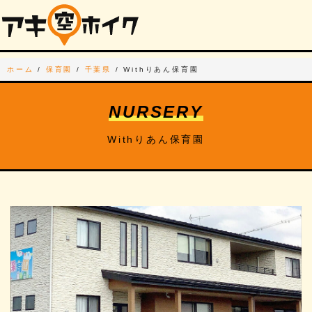
ホーム
/
保育園
/
千葉県
/
Withりあん保育園
NURSERY
Withりあん保育園