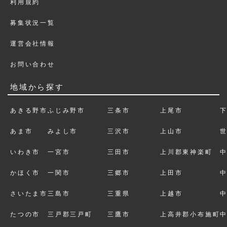
利用規約
募集状況一覧
運営会社情報
お問い合わせ
地域から探す
あきる野市
ふじみ野市
三条市
上尾市
あま市
みよし市
三沢市
上山市
いわき市
一宮市
三田市
上川郡東神楽町
かほく市
一関市
三郷市
上田市
さいたま市
三島市
三重県
上越市
たつの市
三戸郡三戸町
三鷹市
上高井郡小布施町