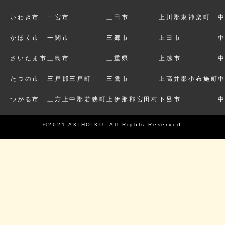
いわき市
一宮市
三田市
上川郡東神楽町
かほく市
一関市
三郷市
上田市
さいたま市
三島市
三重県
上越市
たつの市
三戸郡三戸町
三鷹市
上高井郡小布施町
つがる市
三方上中郡若狭町
上伊那郡宮田村
下呂市
©2021 AKIHOIKU. All Rights Reserved