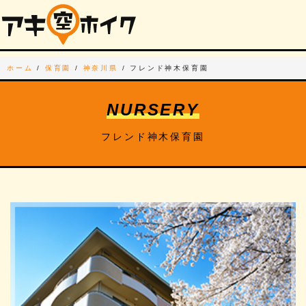
ホーム
/
保育園
/
神奈川県
/
フレンド神木保育園
NURSERY
フレンド神木保育園