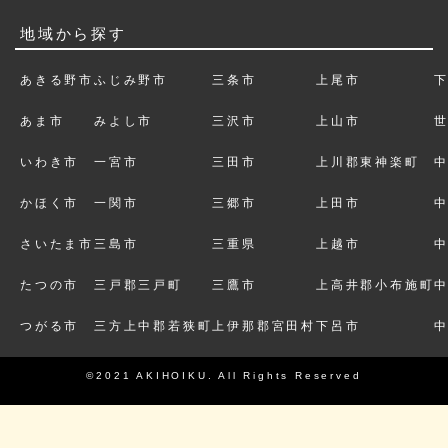
地域から探す
あきる野市
ふじみ野市
三条市
上尾市
あま市
みよし市
三沢市
上山市
いわき市
一宮市
三田市
上川郡東神楽町
かほく市
一関市
三郷市
上田市
さいたま市
三島市
三重県
上越市
たつの市
三戸郡三戸町
三鷹市
上高井郡小布施町
つがる市
三方上中郡若狭町
上伊那郡宮田村
下呂市
©2021 AKIHOIKU. All Rights Reserved