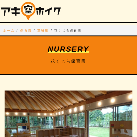
ホーム
/
保育園
/
茨城県
/
花くじら保育園
NURSERY
花くじら保育園