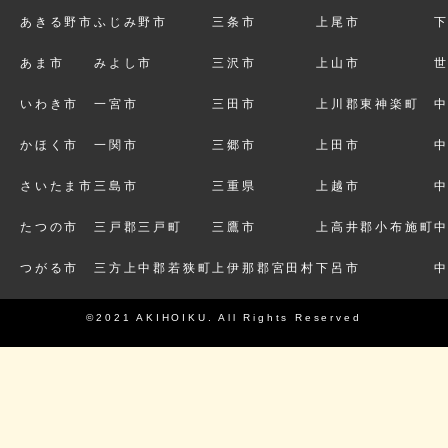
あきる野市
ふじみ野市
三条市
上尾市
あま市
みよし市
三沢市
上山市
いわき市
一宮市
三田市
上川郡東神楽町
かほく市
一関市
三郷市
上田市
さいたま市
三島市
三重県
上越市
たつの市
三戸郡三戸町
三鷹市
上高井郡小布施町
つがる市
三方上中郡若狭町
上伊那郡宮田村
下呂市
©2021 AKIHOIKU. All Rights Reserved