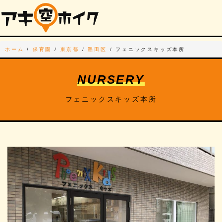
ホーム
/
保育園
/
東京都
/
墨田区
/
フェニックスキッズ本所
NURSERY
フェニックスキッズ本所