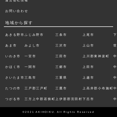
運営会社情報
お問い合わせ
地域から探す
あきる野市
ふじみ野市
三条市
上尾市
あま市
みよし市
三沢市
上山市
いわき市
一宮市
三田市
上川郡東神楽町
かほく市
一関市
三郷市
上田市
さいたま市
三島市
三重県
上越市
たつの市
三戸郡三戸町
三鷹市
上高井郡小布施町
つがる市
三方上中郡若狭町
上伊那郡宮田村
下呂市
©2021 AKIHOIKU. All Rights Reserved