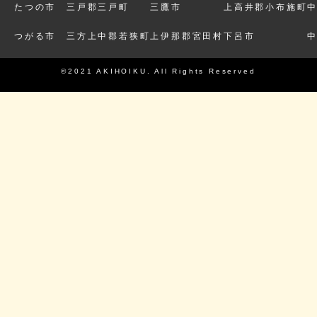
たつの市
三戸郡三戸町
三鷹市
上高井郡小布施町
つがる市
三方上中郡若狭町
上伊那郡宮田村
下呂市
©2021 AKIHOIKU. All Rights Reserved