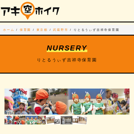
ホーム
/
保育園
/
東京都
/
武蔵野市
/
りとるうぃず吉祥寺保育園
NURSERY
りとるうぃず吉祥寺保育園