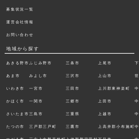
募集状況一覧
運営会社情報
お問い合わせ
地域から探す
あきる野市
ふじみ野市
三条市
上尾市
あま市
みよし市
三沢市
上山市
いわき市
一宮市
三田市
上川郡東神楽町
かほく市
一関市
三郷市
上田市
さいたま市
三島市
三重県
上越市
たつの市
三戸郡三戸町
三鷹市
上高井郡小布施町