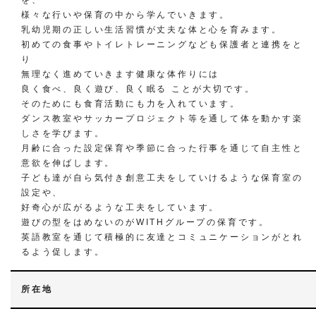
を、
様々な行いや保育の中から学んでいきます。
乳幼児期の正しい生活習慣が丈夫な体と心を育みます。
初めての食事やトイレトレーニングなども保護者と連携をと
り
無理なく進めていきます健康な体作りには
良く食べ、良く遊び、良く眠る ことが大切です。
そのためにも食育活動にも力を入れています。
ダンス教室やサッカープロジェクト等を通して体を動かす楽
しさを学びます。
月齢に合った設定保育や季節に合った行事を通じて自主性と
意欲を伸ばします。
子ども達が自ら気付き創意工夫をしていけるような保育室の
設定や、
好奇心が広がるような工夫をしています。
遊びの型をはめないのがWITHグループの保育です。
英語教室を通じて積極的に友達とコミュニケーションがとれ
るよう促します。
所在地