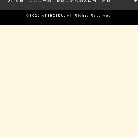
つがる市
三方上中郡若狭町
上伊那郡宮田村
下呂市
©2021 AKIHOIKU. All Rights Reserved